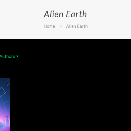
Alien Earth
Home
Alien Earth
Authors