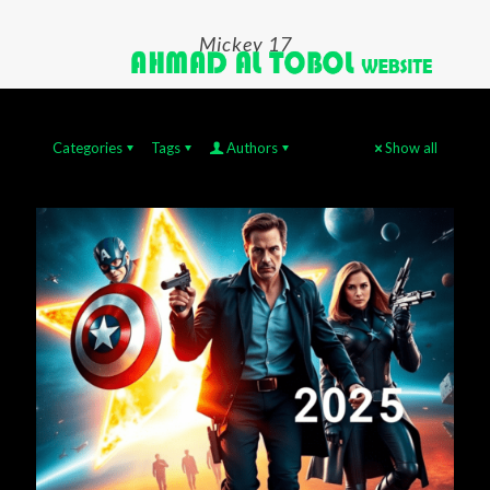
Mickey 17
Categories
Tags
Authors
Show all