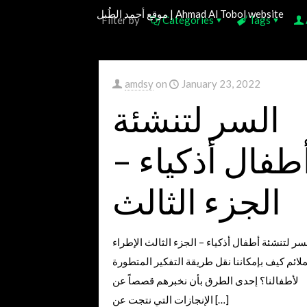
موقع أحمد الطُبل | Ahmad Al Tobol website
Filter by
Categories
Tags
amdsy
on
January 23, 2022
السر لتنشئة
أطفال أذكياء 
الجزء الثالث
سر لتنشئة أطفال أذكياء – الجزء الثالث الإطراء
ملائم كيف بإمكاننا نقل طريقة التفكير المتطورة
لأطفالنا؟ إحدى الطرق بأن نخبرهم قصصاً عن
الإنجازات التي نتجت عن
[…]