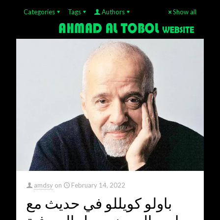
Categories
Tags
Authors
Show all
amdsy
on
February 14, 2022
باولو كويللو في حديث مع