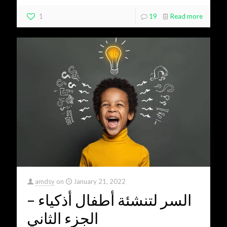
1
19
Read more
amdsy
on
January 21, 2022
السر لتنشئة أطفال أذكياء –
الجزء الثاني