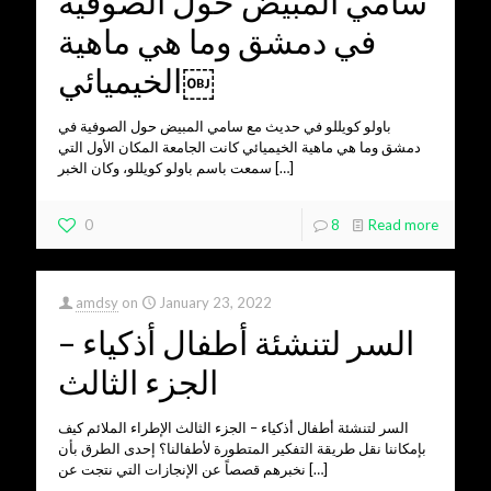
سامي المبيض حول الصوفية
في دمشق وما هي ماهية
الخيميائي￼
باولو كويللو في حديث مع سامي المبيض حول الصوفية في
دمشق وما هي ماهية الخيميائي كانت الجامعة المكان الأول التي
[…]
سمعت باسم باولو كويللو، وكان الخبر
0
8
Read more
amdsy
on
January 23, 2022
السر لتنشئة أطفال أذكياء –
الجزء الثالث
السر لتنشئة أطفال أذكياء – الجزء الثالث الإطراء الملائم كيف
بإمكاننا نقل طريقة التفكير المتطورة لأطفالنا؟ إحدى الطرق بأن
[…]
نخبرهم قصصاً عن الإنجازات التي نتجت عن