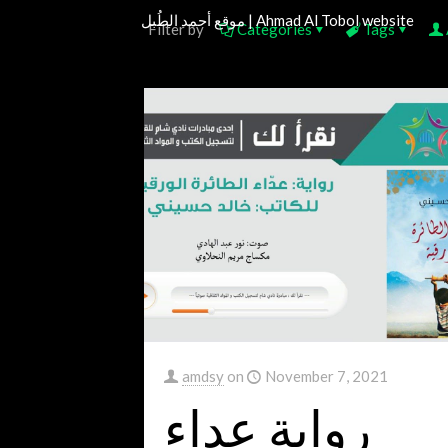
موقع أحمد الطُبل | Ahmad Al Tobol website
Filter by
Categories
Tags
amdsy
on
November 7, 2021
رواية عداء