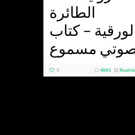
الطائرة
لورقية – كتاب
وتي مسموع
0
4841
Read m