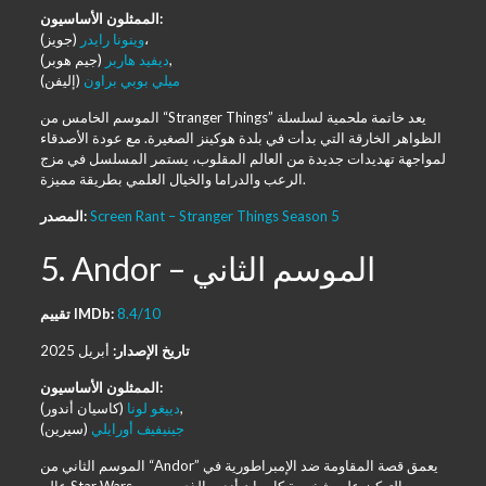
الممثلون الأساسيون:
(جويز)،
وينونا رايدر
(جيم هوبر),
ديفيد هاربر
ميلي بوبي براون
(إليفن)
الموسم الخامس من “Stranger Things” يعد خاتمة ملحمية لسلسلة
الظواهر الخارقة التي بدأت في بلدة هوكينز الصغيرة. مع عودة الأصدقاء
لمواجهة تهديدات جديدة من العالم المقلوب، يستمر المسلسل في مزج
الرعب والدراما والخيال العلمي بطريقة مميزة.
Screen Rant – Stranger Things Season 5
المصدر:
5. Andor – الموسم الثاني
8.4/10
تقييم IMDb:
تاريخ الإصدار:
أبريل 2025
الممثلون الأساسيون:
(كاسيان أندور),
دييغو لونا
جينيفيف أورايلي
(سيرين)
الموسم الثاني من “Andor” يعمق قصة المقاومة ضد الإمبراطورية في