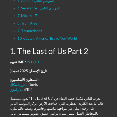
5. Andor – الموسم الثاني
6. Severance – الموسم الثاني
7. Mickey 17
8. Tron: Ares
9. Thunderbolts
10. Captain America: Brave New World
1. The Last of Us Part 2
9.0/10
تقييم IMDb:
تاريخ الإصدار:
2025 (مؤكد)
الممثلون الأساسيون:
(Joel)،
بيدرو باسكال
(Ellie)
بيلا رامزي
يعود مسلسل “The Last of Us” بجزئه الثاني ليكمل قصة البقاء في
عالم ما بعد الكارثة الفطرية التي اجتاحت الأرض. يركز الموسم الثاني
على رحلة إميلي في مواجهة ماضيها وحاضرها وسط عالم مليء
بالمخاطر. العمل يتميز بسرد درامي عميق، تصوير سينمائي عالي