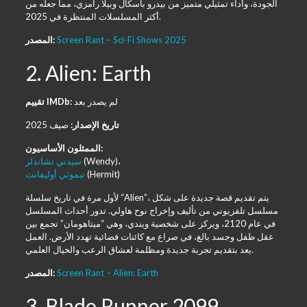
الجودة، وأداء تمثيلي متميز من بيدرو باسكال وبيلا رامزي، مما جعله من
أكثر المسلسلات المنتظرة في 2025.
Screen Rant – Sci-Fi Shows 2025
المصدر:
2. Alien: Earth
لم يصدر بعد
تقييم IMDb:
تاريخ الإصدار:
صيف 2025
الممثلون الأساسيون:
(Wendy)،
سيدني تشاندلر
(Hermit)
تيموثي أوليفانت
لأول مرة في تاريخ سلسلة “Alien”، يتم تقديم قصة جديدة على شكل
مسلسل تلفزيوني من تأليف وإخراج نوح هاولي. تدور أحداث المسلسل
في عام 2120، ويركز على شخصية ويندي، وهي “ميتاهومان” تجمع بين
عقل طفل وجسد بالغ، في صراع مع كائنات فضائية تهدد الأرض. العمل
يعد بتقديم تجربة جديدة ومظلمة لعشاق الرعب والخيال العلمي.
Screen Rant – Alien: Earth
المصدر:
3. Blade Runner 2099