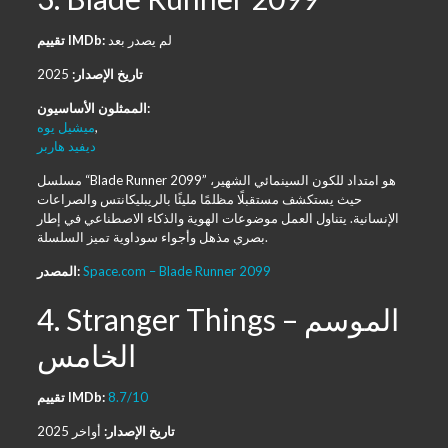
لم يصدر بعد
تقييم IMDb:
تاريخ الإصدار:
2025
الممثلون الأساسيون:
,
ميشيل يوه
ديفيد هاربر
مسلسل “Blade Runner 2099” هو امتداد للكون السينمائي الشهير،
حيث يستكشف مستقبلًا مظلمًا مليئًا بالريبليكانتس والصراعات
الإنسانية. يتناول العمل موضوعات الهوية والذكاء الاصطناعي في إطار
بصري مذهل وأجواء سوداوية تميز السلسلة.
Space.com – Blade Runner 2099
المصدر:
4. Stranger Things – الموسم
الخامس
8.7/10
تقييم IMDb:
تاريخ الإصدار:
أواخر 2025