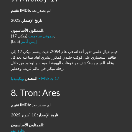
لم يصدر بعد
تقييم IMDb:
تاريخ الإصدار:
2025
الممثلون الأساسيون:
(ميكي 17),
تيموثي شالاميت
إيمي آدمز
(ناشا)
فيلم خيال علمي تدور أحداثه في عام 2054، حيث ينضم ميكي 17 إلى
طاقم استعماري على كوكب جليدي كمكرر بشري يُعاد طباعته بعد كل
وفاة. الفيلم يستكشف موضوعات الهوية، الموت، والوجود من خلال
رحلة ميكي في عالم غريب وخطير.
ويكيبيديا – Mickey 17
المصدر:
8. Tron: Ares
لم يصدر بعد
تقييم IMDb:
تاريخ الإصدار:
10 أكتوبر 2025
الممثلون الأساسيون:
,
جارد ليتو