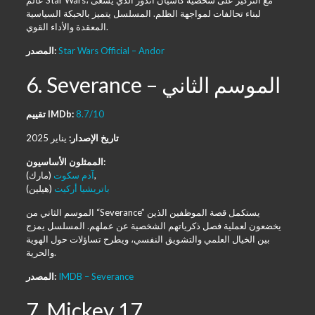
عالم Star Wars، مع التركيز على شخصية كاسيان أندور الذي يسعى
لبناء تحالفات لمواجهة الظلم. المسلسل يتميز بالحبكة السياسية
المعقدة والأداء القوي.
Star Wars Official – Andor
المصدر:
6. Severance – الموسم الثاني
8.7/10
تقييم IMDb:
تاريخ الإصدار:
يناير 2025
الممثلون الأساسيون:
(مارك),
آدم سكوت
باتريشيا أركيت
(هيلين)
الموسم الثاني من “Severance” يستكمل قصة الموظفين الذين
يخضعون لعملية فصل ذكرياتهم الشخصية عن عملهم. المسلسل يمزج
بين الخيال العلمي والتشويق النفسي، ويطرح تساؤلات حول الهوية
والحرية.
IMDB – Severance
المصدر:
7. Mickey 17