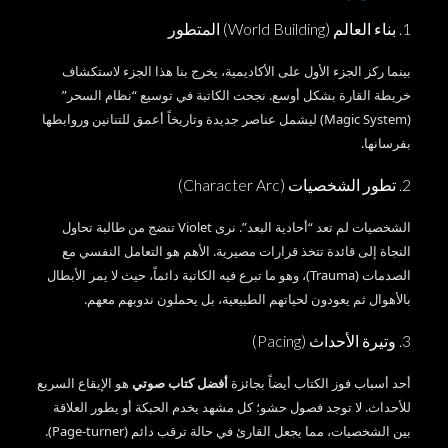
1. بناء العالم (World Building) المتطور
بينما ركز الجزء الأول على الأكاديمية، يخرج بنا هذا الجزء لاستكشاف
خريطة القارة بشكل أوسع. نجحت الكاتبة في توسيع “نظام السحر”
(Magic System) ليشمل عناصر جديدة وتاريخاً أعمق للتنانين وروابطها
بفرسانها.
2. تطور الشخصيات (Character Arc)
الشخصيات لم تعد “أحادية البعد”. نرى Violet تنضج من طالبة تحاول
النجاة إلى قائدة تتخذ قرارات مصيرية. الأهم هو التعامل النفسي مع
الصدمات (Trauma)، وهو ما تبرع فيه الكاتبة دائماً، حيث لا يمر الأبطال
بالأهوال ثم يعودون لحياتهم الطبيعية، بل يحملون ندوبهم معهم.
3. وتيرة الأحداث (Pacing)
أحد أسباب فوز الكتاب أيضاً بجائزة
أفضل كتاب صوتي
هو الإيقاع السريع
للأحداث. لا توجد فصول حشو؛ كل مشهد يخدم الحبكة أو يطور العلاقة
بين الشخصيات، مما يجعل القارئ في حالة ترقب دائم (Page-turner).