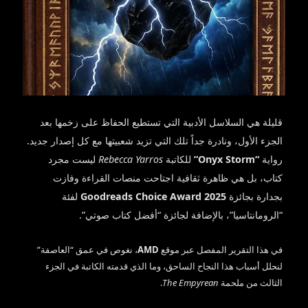
قليلة هي السلاسل الأدبية التي تستطيع الحفاظ على زخمها بعد
الجزء الأول، ونادرة جداً تلك التي تزيد شعبيتها مع كل إصدار جديد.
رواية
“Onyx Storm”
للكاتبة
Rebecca Yarros
ليست مجرد
كتاب، بل هي ظاهرة ثقافية اجتاحت منصات القراءة وفازت
بجدارة بجائزة
Goodreads Choice Award 2025
لفئة
“الرومانتاسيا”، بالإضافة لجائزة “أفضل كتاب صوتي”.
في هذا التقرير المفصل عبر موقع
AMD
، نغوص في عمق “العاصفة”
لنحلل أسباب هذا النجاح الساحق، وما الذي قدمته الكاتبة في الجزء
الثالث من ملحمة
The Empyrean
.