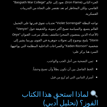
الجزء الثاني (Iron Flame). نعود إلى عالم “Basgiath War College”
القاسي، ولكن المخاطر لم تعد تقتصر على النجاة من التدريبات
العسكرية.
تواجه البطلة “Violet Sorrengail” تحديات تفوق قدرتها على التحمل.
العالم يتسع، والسياسة تصبح أكثر دموية، والحقيقة حول “Venyin”
(الأعداء الذين يمتصون السحر) تتكشف بشكل مرعب. العنوان
“Onyx
Storm”
يلمح بوضوح إلى تحولات جوهرية في القوى، وربما يشير إلى
شخصية “Xaden Riorson” والصراعات الداخلية المظلمة التي يواجهها.
السرد هنا يركز على:
ثمن التضحية من أجل الحب والواجب.
الخط الفاصل بين أن تكون بطلاً وأن تصبح وحشاً.
أسرار التنانين التي لم تُروَ من قبل.
لماذا استحق هذا الكتاب
الفوز؟ (تحليل أدبي)