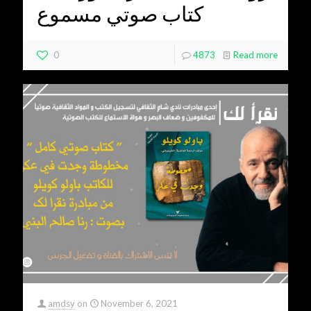
كتاب صوتي مسموع
0
4873
Read more
amdsy
on
November 6, 2021