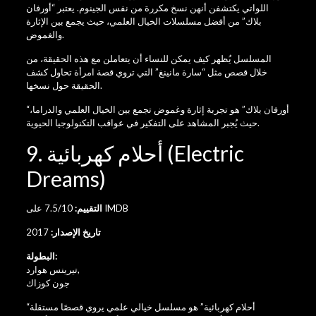
اللواتي يكتشفن أنهن نسخ مكررة من نفس الجينوم. يعتبر “أورفان
بلاك” من أفضل مسلسلات الخيال العلمي، حيث يجمع بين الإثارة
والغموض.
المسلسل يُظهر كيف يمكن للنساء أن يتعاملن مع هذه الحقيقة، من
خلال قصص مثل “سارة مانينغ” التي تروي قصة امرأة تحاول كشف
الحقيقة حول نسخها.
“أورفان بلاك” هو تجربة إثارة وغموض تجمع بين الخيال العلمي والدراما،
حيث يُجبر المشاهد على التفكير في عواقب التكنولوجيا الحيوية.
9. أحلام كهربائية (Electric
Dreams)
7.5/10 على IMDB
التقييم:
تاريخ الإصدار:
2017
البطولة:
,
تيرينس هوارد
جون كوزاك
“أحلام كهربائية” هو مسلسل خيالي علمي يروي قصصًا مستقلة