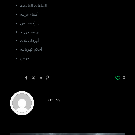
الملفات الغامضة
أشياء غريبة
ذا إكسبانس
ويست ورلد
أورفان بلاك
أحلام كهربائية
فرينج
Share
0
amdsy
Related posts