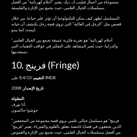
مستوحاة من أعمال فيليب ك. ديك. يعتبر “أحلام كهربائية” من أفضل
مسلسلات الخيال العلمي، حيث يجمع بين الإثارة والفلسفة.
المسلسل يُظهر كيف يمكن للتكنولوجيا أن تؤثر على حياتنا، من خلال
قصص مثل “الرجل في العالية” التي تروي قصة رجل يكتشف أن حياته
ليست كما يبدو.
“أحلام كهربائية” هو تجربة فكرية عميقة تجمع بين الخيال العلمي
والدراما، حيث يُجبر المشاهد على التفكير في عواقب التقنيات التي
نستخدمها.
10. فرينج (Fringe)
8.4/10 على IMDB
التقييم:
تاريخ الإصدار:
2008
البطولة:
,
آنا تورف
جوشوا جاكسون
“فرينج” هو مسلسل خيالي علمي يروي قصة مجموعة من المحققين
الذين يحققون في قضايا غامضة تتعلق بالعلوم والفيزياء. يعتبر “فرينج”
من أفضل مسلسلات الخيال العلمي، حيث يجمع بين الإثارة والغموض.