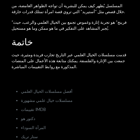
المسلسل يُظهر كيف يمكن للبشرية أن تواجه الظواهر الغامضة، من
خلال قصص مثل “أستيريد” التي تروي قصة امرأة تمتلك قدرات خارقة.
“فرينج” هو تجربة إثارة وغموض تجمع بين الخيال العلمي والرعب، حيث
يُجبر المشاهد على التفكير في ما هو ممكن وما هو مستحيل.
خاتمة
قدمت مسلسلات الخيال العلمي عبر التاريخ تجارب فريدة ومثيرة، حيث
جمعت بين الإثارة والفلسفة. يمكنك متابعة هذه الأعمال على المنصات
المذكورة مع روابط التقييمات المباشرة.
الكلمات المفتاحية:
أفضل مسلسلات الخيال العلمي
مسلسلات خيال علمي مشهورة
تقييمات IMDB
دكتور هو
المرآة السوداء
ستار تريك