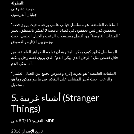
البطولة:
,
ديفيد دشوفني
جيليان أندرسون
“الملفات الغامضة” هو مسلسل خيالي علمي ورعب، حيث يروي قصة
محققين فدراليين يحققون في قضايا غامضة لا تُفسّر بالمنطق. يعتبر
“الملفات الغامضة” من أفضل مسلسلات الرعب والخيال العلمي، حيث
يجمع بين الإثارة والغموض.
المسلسل يُظهر كيف يمكن للبشرية أن تواجه الظواهر الغامضة، من
خلال قصص مثل “الرجل الذي يبكي الدم” الذي يروي قصة رجل يمكنه
أن يبكي الدم.
“الملفات الغامضة” هو تجربة إثارة وغموض تجمع بين الخيال العلمي
والرعب، حيث يُجبر المشاهد على التفكير في ما هو ممكن وما هو
مستحيل.
5. أشياء غريبة (Stranger
Things)
8.7/10 على IMDB
التقييم:
تاريخ الإصدار:
2016