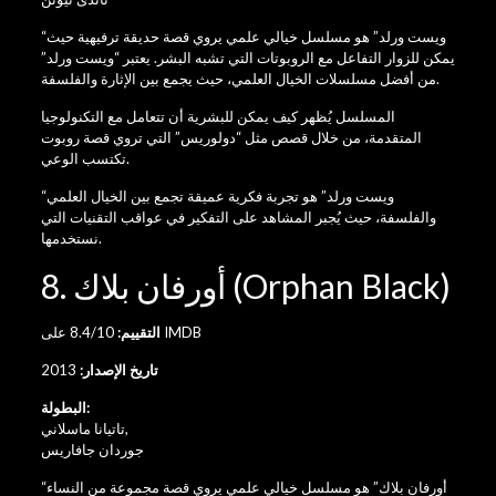
“ويست ورلد” هو مسلسل خيالي علمي يروي قصة حديقة ترفيهية حيث
يمكن للزوار التفاعل مع الروبوتات التي تشبه البشر. يعتبر “ويست ورلد”
من أفضل مسلسلات الخيال العلمي، حيث يجمع بين الإثارة والفلسفة.
المسلسل يُظهر كيف يمكن للبشرية أن تتعامل مع التكنولوجيا
المتقدمة، من خلال قصص مثل “دولوريس” التي تروي قصة روبوت
تكتسب الوعي.
“ويست ورلد” هو تجربة فكرية عميقة تجمع بين الخيال العلمي
والفلسفة، حيث يُجبر المشاهد على التفكير في عواقب التقنيات التي
نستخدمها.
8. أورفان بلاك (Orphan Black)
8.4/10 على IMDB
التقييم:
تاريخ الإصدار:
2013
البطولة:
,
تاتيانا ماسلاني
جوردان جافاريس
“أورفان بلاك” هو مسلسل خيالي علمي يروي قصة مجموعة من النساء