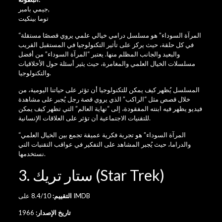
,
جيمي بامبر
توما بينكيت
“المرآة السوداء” هو مسلسل درامي خيالي علمي يروي قصصًا مستقلة
في كل حلقة، حيث يركز على تأثير التكنولوجيا في المستقبل القريب
والبعيد والجانب المظلم منها. يعتبر “المرآة السوداء” من أفضل
مسلسلات الخيال العلمي والمغامرة، حيث يثير أسئلة حول الأخلاقيات
والتكنولوجيا.
المسلسل يُظهر كيف يمكن للتكنولوجيا أن تؤثر على حياتنا اليومية، من
خلال قصص مثل “الراكب” الذي يروي قصة رجل يُجبر على مشاهدة
فيديو يظهر فيه ابنته المفقودة، إلى “نهاية العالم” التي تظهر كيف يمكن
للتقنيات الاجتماعية أن تؤثر على العلاقات الإنسانية.
“المرآة السوداء” هو تجربة فكرية عميقة تجمع بين الخيال العلمي
والدراما، حيث يُجبر المشاهد على التفكير في عواقب التقنيات التي
نستخدمها.
3. ستار تريك (Star Trek)
8.4/10 على IMDB
التقييم:
تاريخ الإصدار:
1966