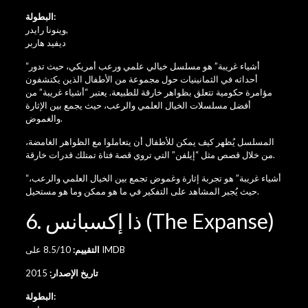
البطولة:
,
وينونا رايدر
ديفيد هاربر
“أشياء غريبة” هو مسلسل خيالي علمي ورعب أمريكي، حيث تدور
أحداثه في الثمانينيات حول مجموعة من الأطفال الذين يكتشفون
مؤامرة حكومية تتعلق بظواهر خارقة للطبيعة. يعتبر “أشياء غريبة” من
أفضل مسلسلات الخيال العلمي والرعب، حيث يجمع بين الإثارة
والغموض.
المسلسل يُظهر كيف يمكن للأطفال أن يتعاملوا مع الظواهر الغامضة،
من خلال قصص مثل “إيلفن” التي تروي قصة فتاة تمتلك قدرات خارقة.
“أشياء غريبة” هو تجربة إثارة وغموض تجمع بين الخيال العلمي والرعب،
حيث يُجبر المشاهد على التفكير في ما هو ممكن وما هو مستحيل.
6. ذا إكسبانس (The Expanse)
8.5/10 على IMDB
التقييم:
تاريخ الإصدار:
2015
البطولة: