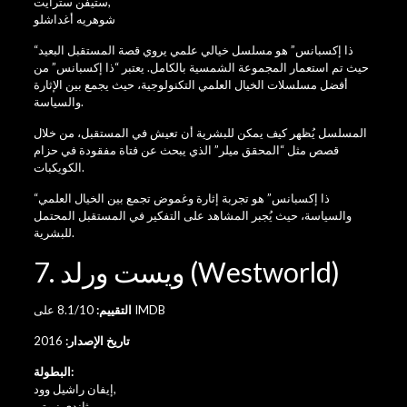
,
ستيفن سترايت
شوهريه أغداشلو
“ذا إكسبانس” هو مسلسل خيالي علمي يروي قصة المستقبل البعيد
حيث تم استعمار المجموعة الشمسية بالكامل. يعتبر “ذا إكسبانس” من
أفضل مسلسلات الخيال العلمي التكنولوجية، حيث يجمع بين الإثارة
والسياسة.
المسلسل يُظهر كيف يمكن للبشرية أن تعيش في المستقبل، من خلال
قصص مثل “المحقق ميلر” الذي يبحث عن فتاة مفقودة في حزام
الكويكبات.
“ذا إكسبانس” هو تجربة إثارة وغموض تجمع بين الخيال العلمي
والسياسة، حيث يُجبر المشاهد على التفكير في المستقبل المحتمل
للبشرية.
7. ويست ورلد (Westworld)
8.1/10 على IMDB
التقييم:
تاريخ الإصدار:
2016
البطولة:
,
إيفان راشيل وود
ثاندى نيوتن