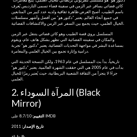
“دكتور هو” هو مسلسل تلفزيوني بريطاني للخيال العلمي، يتبع مغامرات
كائن فضائي يسافر عبر الزمن في سفينة فضاء تسمى التارديس يُعرف
باسم الطبيب. أصبح العرض ظاهرة ثقافية ولديه عدد كبير من المتابعين
في جميع أنحاء العالم. يعتبر “دكتور هو” من أفضل وأشهر مسلسلات
الخيال العلمي، حيث يجمع بين السفر عبر الزمن والاكتشافات الفضائية.
المسلسل يروي قصة الطبيب وهو كائن فضائي يتنقل عبر الزمن
والمكان في سفينته الفضائية التي تظهر بشكل هاتف عام، ويقوم
بمساعدة البشر في مواجهة التحديات الفضائية. يعتبر “دكتور هو” تجربة
درامية وإثارة تجمع بين الخيال العلمي والمغامرة.
تاريخياً، بدأ بث المسلسل في عام 1963، ولكن النسخة الحديثة التي
بدأت في عام 2005 هي التي حققت الشهرة العالمية. يعتبر “دكتور هو”
جزءًا لا يتجزأ من الثقافة الشعبية البريطانية، حيث يُعتبر رمزًا للخيال
العلمي.
2. المرآة السوداء (Black
Mirror)
8.7/10 على IMDB
التقييم:
تاريخ الإصدار:
2011
البطولة: