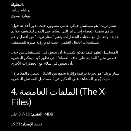
البطولة:
,
ويليام شاتنر
ليونارد نيموي
“ستار تريك” هو مسلسل خيالي علمي مشهور، حيث تدور أحداثه حول
طاقم سفينة الفضاء إنتربرايز التي تسافر في الكون لتكتشف عوالم
جديدة وتتعامل مع مختلف الحضارات. يعتبر “ستار تريك” من أفضل وأهم
مسلسلات الخيال العلمي، حيث قدم رؤية مثيرة للمستقبل.
المسلسل يُظهر كيف يمكن للبشرية أن تعيش في المستقبل، من خلال
قصص مثل “المدينة على حافة الفضاء” التي تظهر كيف يمكن للبشرية
أن تعيش في سلام مع الحضارات الأخرى.
“ستار تريك” هو تجربة درامية وإثارة تجمع بين الخيال العلمي والمغامرة،
حيث يُجبر المشاهد على التفكير في المستقبل المحتمل للبشرية.
4. الملفات الغامضة (The X-
Files)
8.7/10 على IMDB
التقييم:
تاريخ الإصدار:
1993