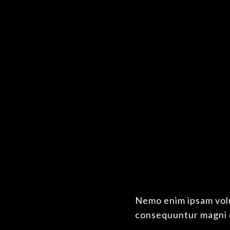
non risus. Nulla facilisi. Sed sodales ligula non
commodo purus et malesuada accumsan. Nunc fau
Quisque eu urna non arcu ultrices convallis ege
odio.
Nemo enim ipsam volup
consequuntur magni d