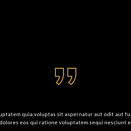
 nibh fermentum pretium. Praesent
ultrices convallis eget eu est. F
cibus imperdiet vestibulum.
t eu est. Fusce sit amet congue
tatem quia voluptas sit aspernatur aut odit aut fug
olores eos qui ratione voluptatem sequi nesciunt e