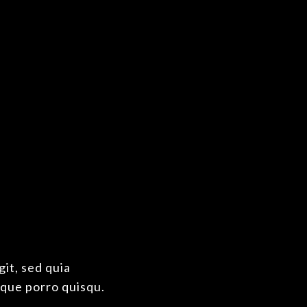
usce sit amet con.
it, sed quia
que porro quisqu.